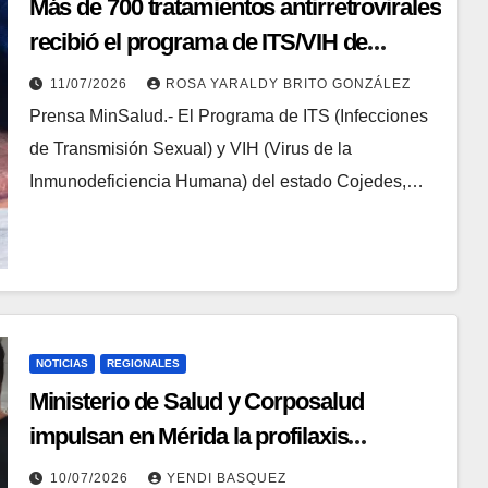
Más de 700 tratamientos antirretrovirales
recibió el programa de ITS/VIH de
Cojedes
11/07/2026
ROSA YARALDY BRITO GONZÁLEZ
Prensa MinSalud.- El Programa de ITS (Infecciones
de Transmisión Sexual) y VIH (Virus de la
Inmunodeficiencia Humana) del estado Cojedes,…
NOTICIAS
REGIONALES
Ministerio de Salud y Corposalud
impulsan en Mérida la profilaxis
preexposición para prevenir el VIH
10/07/2026
YENDI BASQUEZ