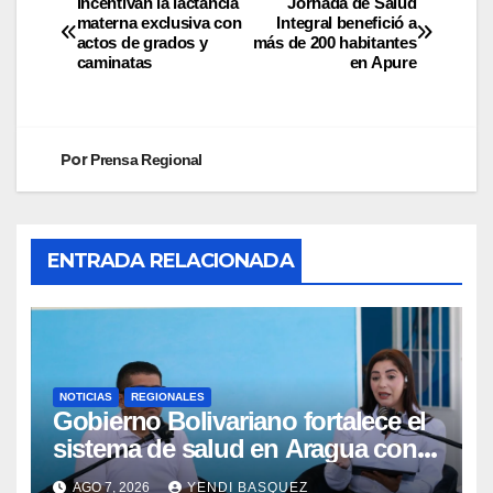
Incentivan la lactancia
Jornada de Salud
materna exclusiva con
Integral benefició a
actos de grados y
más de 200 habitantes
caminatas
en Apure
Por
Prensa Regional
ENTRADA RELACIONADA
NOTICIAS
REGIONALES
Gobierno Bolivariano fortalece el
sistema de salud en Aragua con
la reinauguración del CDI La Mora
AGO 7, 2026
YENDI BASQUEZ