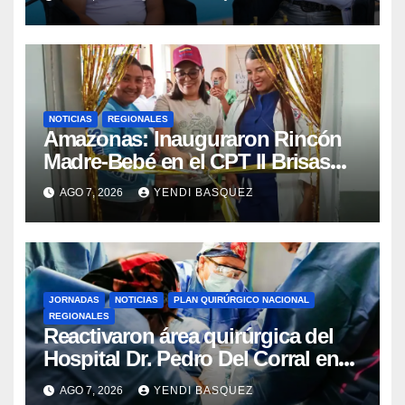
NOTICIAS
REGIONALES
​Amazonas: Inauguraron Rincón
Madre-Bebé en el CPT II Brisas
del Aeropuerto ​Inauguraron
AGO 7, 2026
YENDI BASQUEZ
Rincón
JORNADAS
NOTICIAS
PLAN QUIRÚRGICO NACIONAL
REGIONALES
Reactivaron área quirúrgica del
Hospital Dr. Pedro Del Corral en
Guárico
AGO 7, 2026
YENDI BASQUEZ