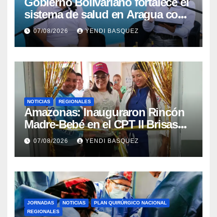
Gobierno Bolivariano fortalece el
sistema de salud en Aragua con
la reinauguración del CDI La
07/08/2026
YENDI BASQUEZ
Mora
NOTICIAS
REGIONALES
​Amazonas: Inauguraron Rincón
Madre-Bebé en el CPT II Brisas
del Aeropuerto ​Inauguraron
07/08/2026
YENDI BASQUEZ
Rincón
JORNADAS
NOTICIAS
PLAN QUIRÚRGICO NACIONAL
REGIONALES