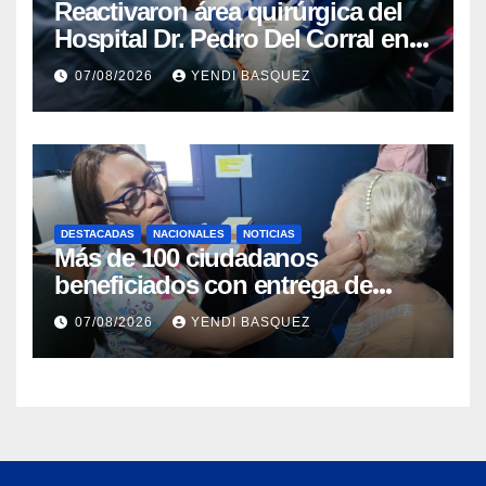
Reactivaron área quirúrgica del
Hospital Dr. Pedro Del Corral en
Guárico
07/08/2026
YENDI BASQUEZ
DESTACADAS
NACIONALES
NOTICIAS
Más de 100 ciudadanos
beneficiados con entrega de
prótesis auditivas en el Centro de
07/08/2026
YENDI BASQUEZ
Rehabilitación J.J. Arvelo