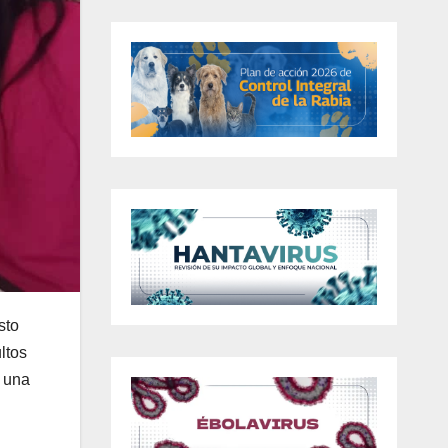
sto
ltos
ó una