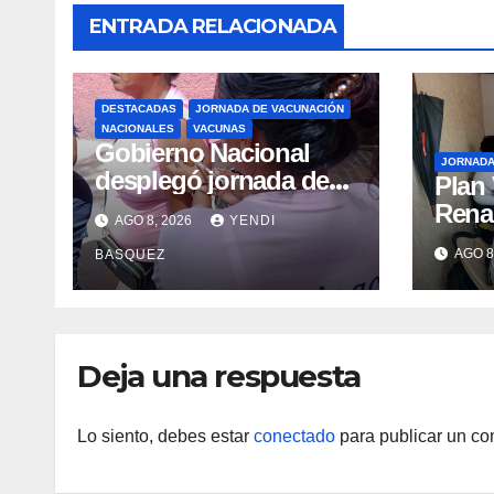
ENTRADA RELACIONADA
DESTACADAS
JORNADA DE VACUNACIÓN
NACIONALES
VACUNAS
Gobierno Nacional
JORNAD
desplegó jornada de
Plan
vacunación en La
Renac
AGO 8, 2026
YENDI
Guaira para garantizar
Arag
AGO 8
BASQUEZ
protección
garan
epidemiológica
médic
Arag
Deja una respuesta
Lo siento, debes estar
conectado
para publicar un co