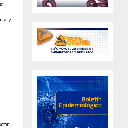
de
peso y
estar