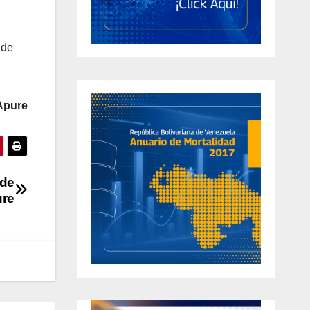
 de
Apure
 de
ure