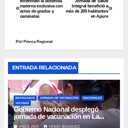
Incentivan la lactancia
Jornada de Salud
materna exclusiva con
Integral benefició a
actos de grados y
más de 200 habitantes
caminatas
en Apure
Por
Prensa Regional
ENTRADA RELACIONADA
DESTACADAS
JORNADA DE VACUNACIÓN
NACIONALES
VACUNAS
Gobierno Nacional desplegó
jornada de vacunación en La
Guaira para garantizar protección
AGO 8, 2026
YENDI BASQUEZ