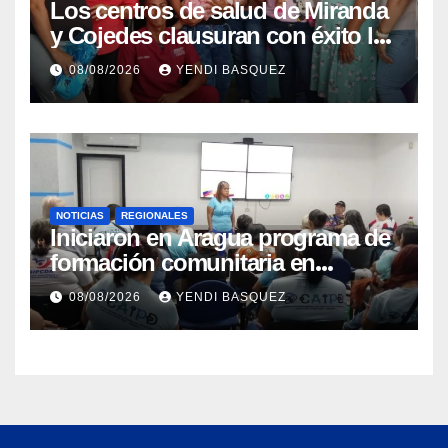
Los centros de salud de Miranda
y Cojedes clausuran con éxito la
Semana Mundial de la Lactancia
08/08/2026
YENDI BASQUEZ
Materna
NOTICIAS
REGIONALES
Iniciaron en Aragua programa de
formación comunitaria en
atención a personas con
08/08/2026
YENDI BASQUEZ
discapacidad