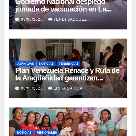
Gobierno Nacional desplegó
jornada de vacunación en La
Guaira para garantizar protección
08/08/2026
YENDI BASQUEZ
epidemiológica
JORNADAS
NOTICIAS
TENDENCIAS
Plan Venezuela Renace y Ruta de
la Aragüeñidad garantizan
atención médica integral en
08/08/2026
ERIKA GARCÍA
Aragua
NOTICIAS
REGIONALES