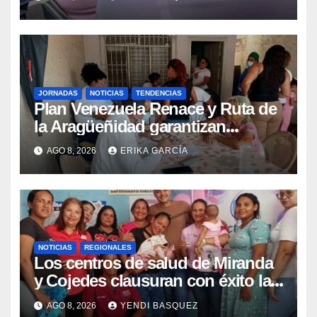
epidemiológica
JORNADAS
NOTICIAS
TENDENCIAS
Plan Venezuela Renace y Ruta de
la Aragüeñidad garantizan
atención médica integral en
AGO 8, 2026
ERIKA GARCÍA
Aragua
NOTICIAS
REGIONALES
Los centros de salud de Miranda
y Cojedes clausuran con éxito la
Semana Mundial de la Lactancia
AGO 8, 2026
YENDI BASQUEZ
Materna