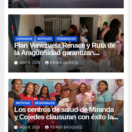
epidemiológica
JORNADAS
NOTICIAS
TENDENCIAS
Plan Venezuela Renace y Ruta de
la Aragüeñidad garantizan
atención médica integral en
AGO 8, 2026
ERIKA GARCÍA
Aragua
NOTICIAS
REGIONALES
Los centros de salud de Miranda
y Cojedes clausuran con éxito la
Semana Mundial de la Lactancia
AGO 8, 2026
YENDI BASQUEZ
Materna