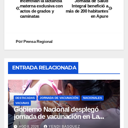
Incentivan la lactancia
Jornada de Salud
materna exclusiva con
Integral benefició a
actos de grados y
más de 200 habitantes
caminatas
en Apure
Por
Prensa Regional
ENTRADA RELACIONADA
DESTACADAS
JORNADA DE VACUNACIÓN
NACIONALES
VACUNAS
Gobierno Nacional desplegó
jornada de vacunación en La
Guaira para garantizar protección
AGO 8, 2026
YENDI BASQUEZ