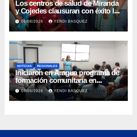
Los centros de salud de Miranda
y Cojedes clausuran con éxito la
Semana Mundial de la Lactancia
08/08/2026
YENDI BASQUEZ
Materna
NOTICIAS
REGIONALES
Iniciaron en Aragua programa de
formación comunitaria en
atención a personas con
08/08/2026
YENDI BASQUEZ
discapacidad