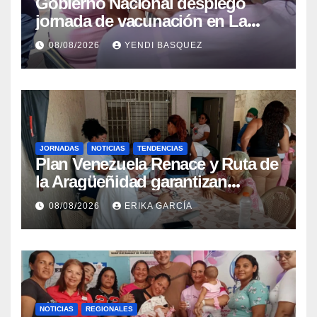
Gobierno Nacional desplegó
jornada de vacunación en La
Guaira para garantizar protección
08/08/2026
YENDI BASQUEZ
epidemiológica
JORNADAS
NOTICIAS
TENDENCIAS
Plan Venezuela Renace y Ruta de
la Aragüeñidad garantizan
atención médica integral en
08/08/2026
ERIKA GARCÍA
Aragua
NOTICIAS
REGIONALES