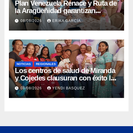
Plan Venezuela Renace y Ruta de
la Aragüeñidad garantizan
atención médica integral en
08/08/2026
ERIKA GARCÍA
Aragua
NOTICIAS
REGIONALES
Los centros de salud de Miranda
y Cojedes clausuran con éxito la
Semana Mundial de la Lactancia
08/08/2026
YENDI BASQUEZ
Materna