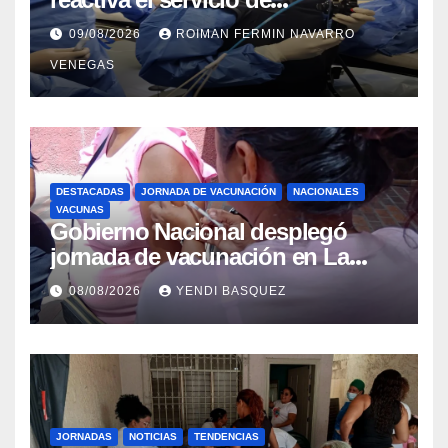
Colangiopancreatografía
09/08/2026
ROIMAN FERMIN NAVARRO
Retrógrada Endoscópica para
VENEGAS
beneficiar a cientos de pacientes
DESTACADAS
JORNADA DE VACUNACIÓN
NACIONALES
VACUNAS
Gobierno Nacional desplegó
jornada de vacunación en La
Guaira para garantizar protección
08/08/2026
YENDI BASQUEZ
epidemiológica
JORNADAS
NOTICIAS
TENDENCIAS