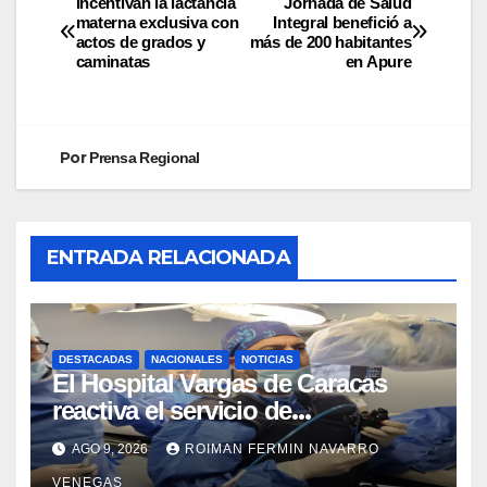
Incentivan la lactancia
Jornada de Salud
materna exclusiva con
Integral benefició a
actos de grados y
más de 200 habitantes
caminatas
en Apure
Por
Prensa Regional
ENTRADA RELACIONADA
DESTACADAS
NACIONALES
NOTICIAS
El Hospital Vargas de Caracas
reactiva el servicio de
Colangiopancreatografía
AGO 9, 2026
ROIMAN FERMIN NAVARRO
Retrógrada Endoscópica para
VENEGAS