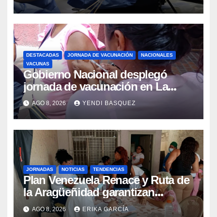
beneficiar a cientos de pacientes
DESTACADAS
JORNADA DE VACUNACIÓN
NACIONALES
VACUNAS
Gobierno Nacional desplegó
jornada de vacunación en La
Guaira para garantizar protección
AGO 8, 2026
YENDI BASQUEZ
epidemiológica
JORNADAS
NOTICIAS
TENDENCIAS
Plan Venezuela Renace y Ruta de
la Aragüeñidad garantizan
atención médica integral en
AGO 8, 2026
ERIKA GARCÍA
Aragua