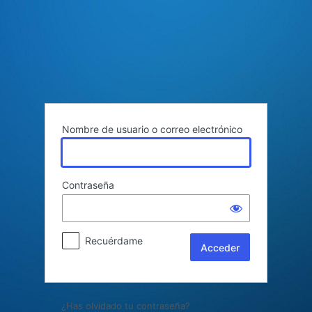
Acceder
Nombre de usuario o correo electrónico
Contraseña
Recuérdame
¿Has olvidado tu contraseña?