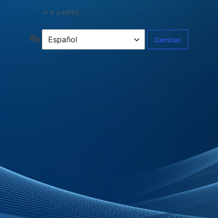
← Ir a MPPS
Idioma