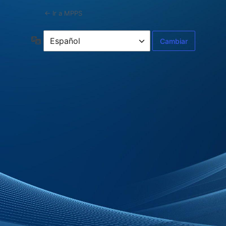
← Ir a MPPS
Idioma