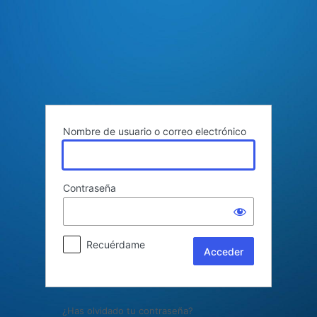
Acceder
Nombre de usuario o correo electrónico
Contraseña
Recuérdame
¿Has olvidado tu contraseña?