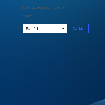
¿Has olvidado tu contraseña?
← Ir a MPPS
Idioma