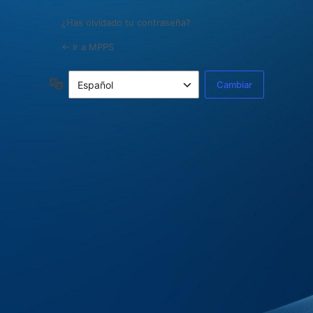
¿Has olvidado tu contraseña?
← Ir a MPPS
Idioma