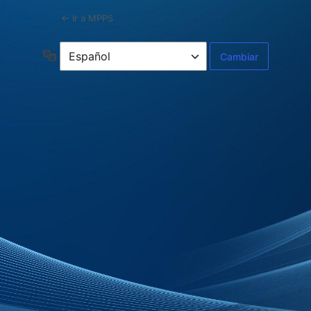
← Ir a MPPS
Idioma