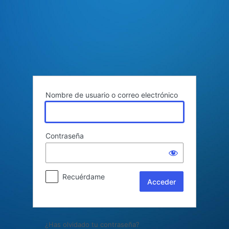
Acceder
Nombre de usuario o correo electrónico
Contraseña
Recuérdame
¿Has olvidado tu contraseña?