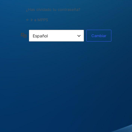
¿Has olvidado tu contraseña?
← Ir a MPPS
Idioma