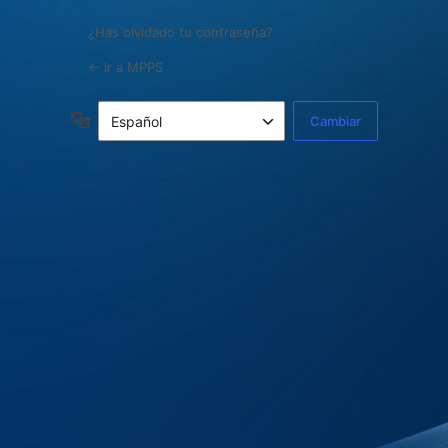
¿Has olvidado tu contraseña?
← Ir a MPPS
Idioma