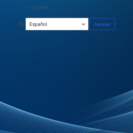
← Ir a MPPS
Idioma