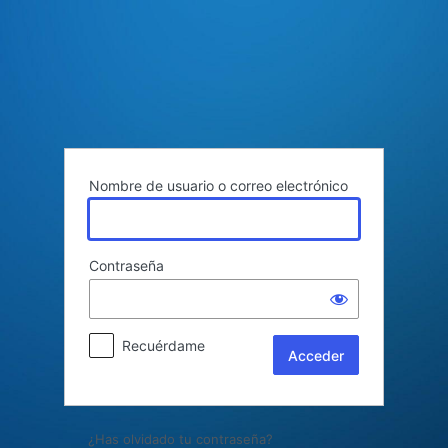
Acceder
Nombre de usuario o correo electrónico
Contraseña
Recuérdame
¿Has olvidado tu contraseña?