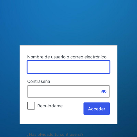
Acceder
Nombre de usuario o correo electrónico
Contraseña
Recuérdame
¿Has olvidado tu contraseña?