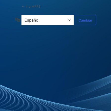
← Ir a MPPS
Idioma