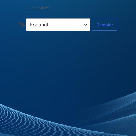
← Ir a MPPS
Idioma