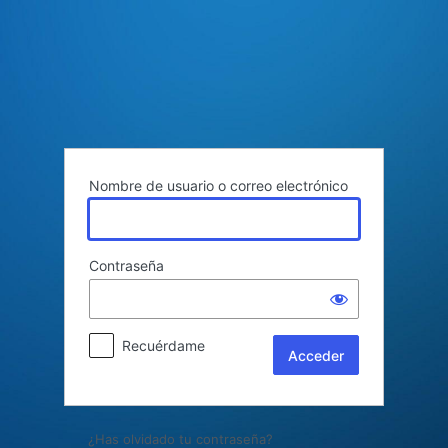
Acceder
Nombre de usuario o correo electrónico
Contraseña
Recuérdame
¿Has olvidado tu contraseña?