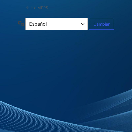
← Ir a MPPS
Idioma