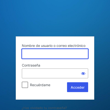
Acceder
Nombre de usuario o correo electrónico
Contraseña
Recuérdame
¿Has olvidado tu contraseña?