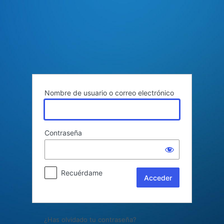
Acceder
Nombre de usuario o correo electrónico
Contraseña
Recuérdame
¿Has olvidado tu contraseña?