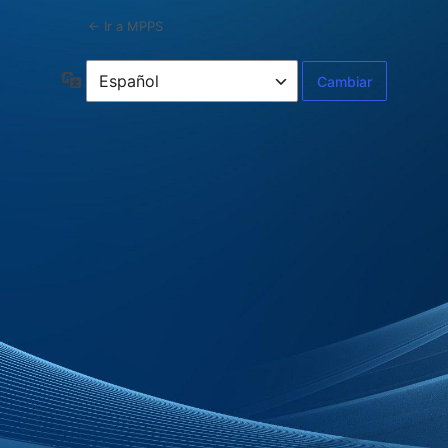
← Ir a MPPS
Idioma