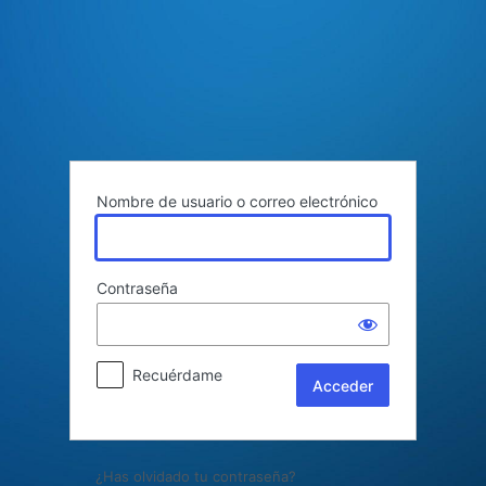
Acceder
Nombre de usuario o correo electrónico
Contraseña
Recuérdame
¿Has olvidado tu contraseña?