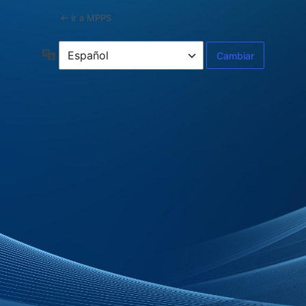
← Ir a MPPS
Idioma