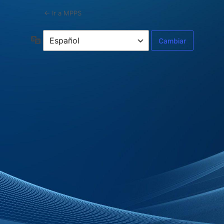
← Ir a MPPS
Idioma