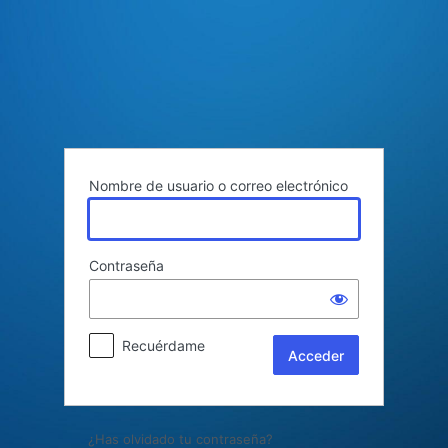
Acceder
Nombre de usuario o correo electrónico
Contraseña
Recuérdame
¿Has olvidado tu contraseña?