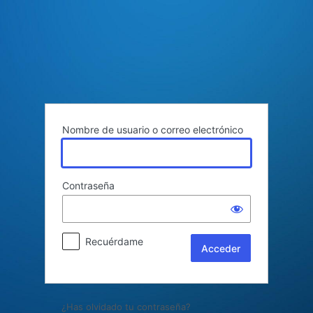
Acceder
Nombre de usuario o correo electrónico
Contraseña
Recuérdame
¿Has olvidado tu contraseña?