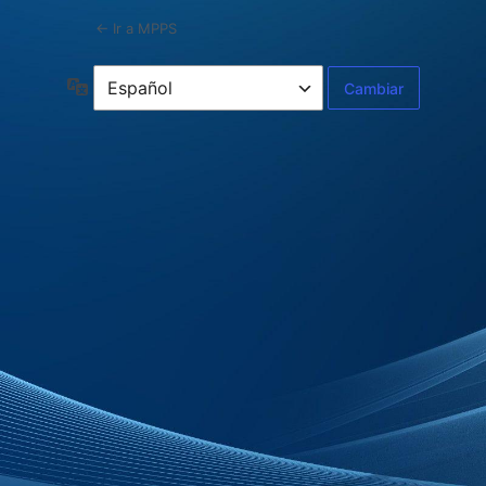
← Ir a MPPS
Idioma