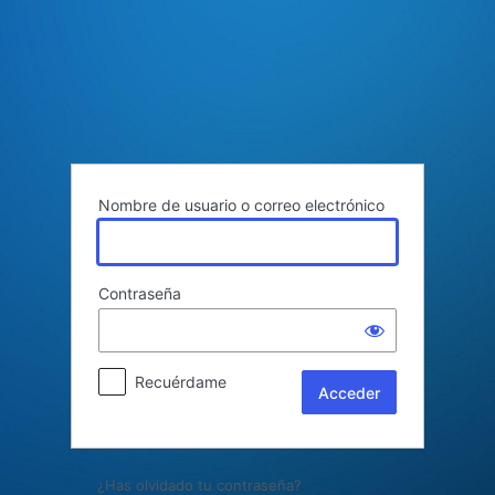
Acceder
Nombre de usuario o correo electrónico
Contraseña
Recuérdame
¿Has olvidado tu contraseña?