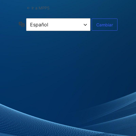
← Ir a MPPS
Idioma