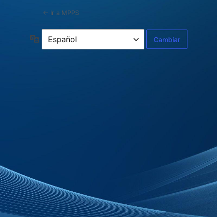
← Ir a MPPS
Idioma