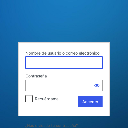
Acceder
Nombre de usuario o correo electrónico
Contraseña
Recuérdame
¿Has olvidado tu contraseña?