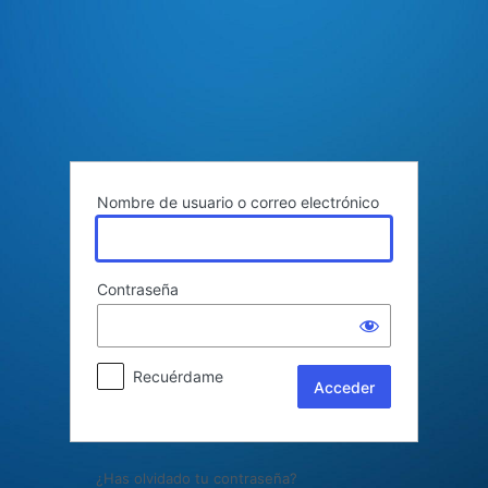
Acceder
Nombre de usuario o correo electrónico
Contraseña
Recuérdame
¿Has olvidado tu contraseña?