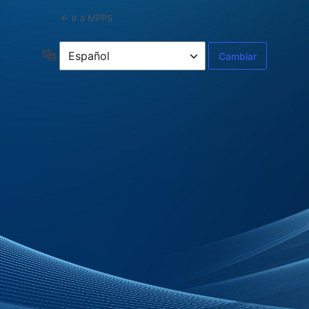
← Ir a MPPS
Idioma