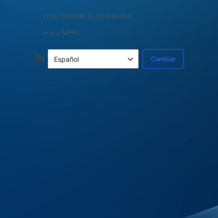
¿Has olvidado tu contraseña?
← Ir a MPPS
Idioma