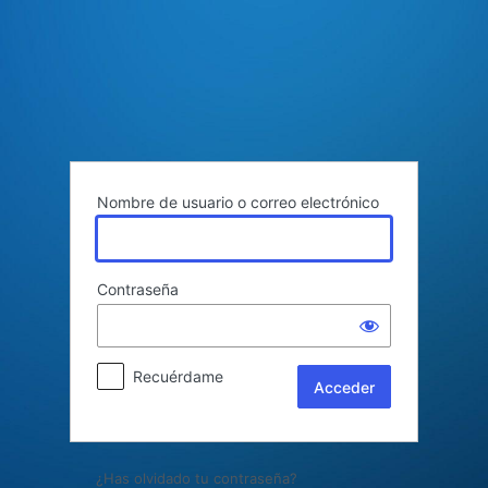
Acceder
Nombre de usuario o correo electrónico
Contraseña
Recuérdame
¿Has olvidado tu contraseña?