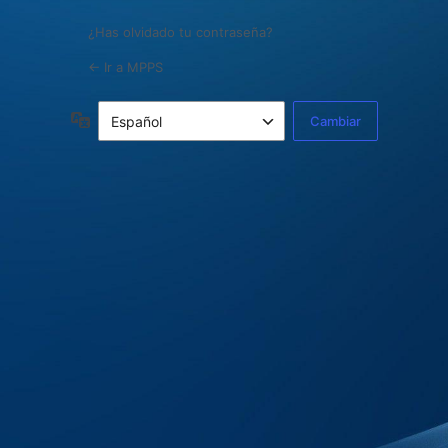
¿Has olvidado tu contraseña?
← Ir a MPPS
Idioma