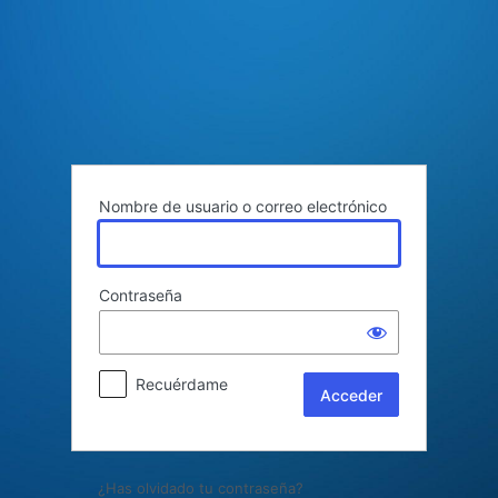
Acceder
Nombre de usuario o correo electrónico
Contraseña
Recuérdame
¿Has olvidado tu contraseña?