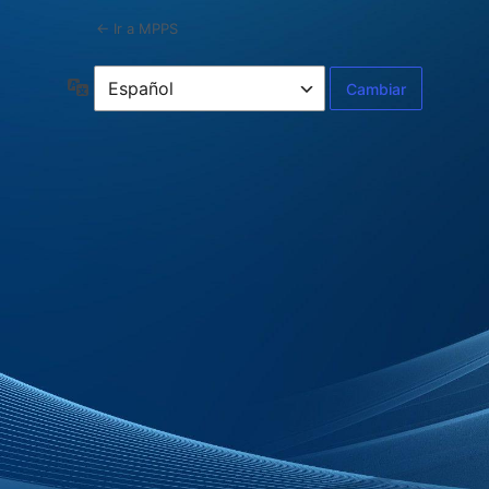
← Ir a MPPS
Idioma