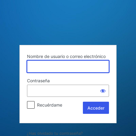
Acceder
Nombre de usuario o correo electrónico
Contraseña
Recuérdame
¿Has olvidado tu contraseña?