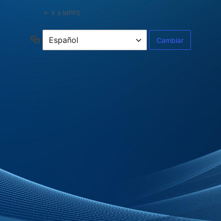
← Ir a MPPS
Idioma