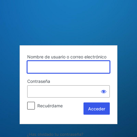
Acceder
Nombre de usuario o correo electrónico
Contraseña
Recuérdame
¿Has olvidado tu contraseña?