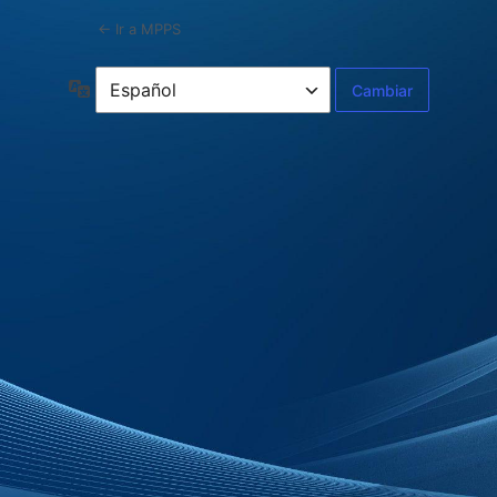
← Ir a MPPS
Idioma