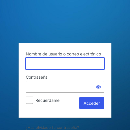
Acceder
Nombre de usuario o correo electrónico
Contraseña
Recuérdame
¿Has olvidado tu contraseña?