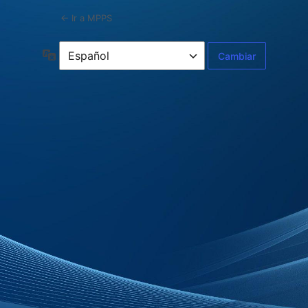
← Ir a MPPS
Idioma