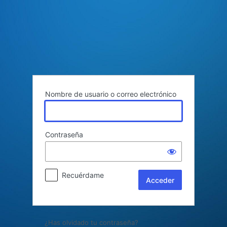
Acceder
Nombre de usuario o correo electrónico
Contraseña
Recuérdame
¿Has olvidado tu contraseña?