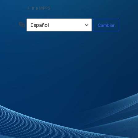
← Ir a MPPS
Idioma