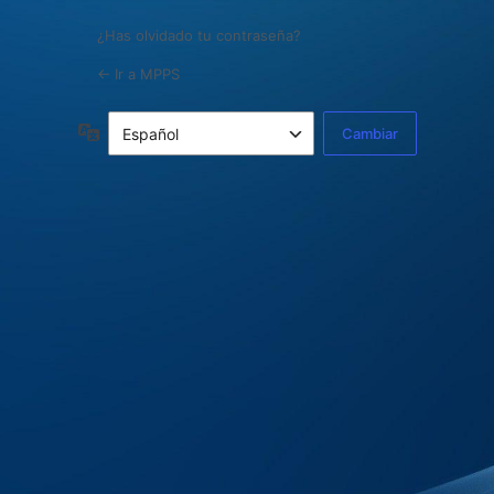
¿Has olvidado tu contraseña?
← Ir a MPPS
Idioma