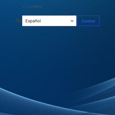
← Ir a MPPS
Idioma