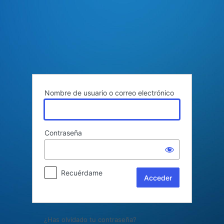
Acceder
Nombre de usuario o correo electrónico
Contraseña
Recuérdame
¿Has olvidado tu contraseña?