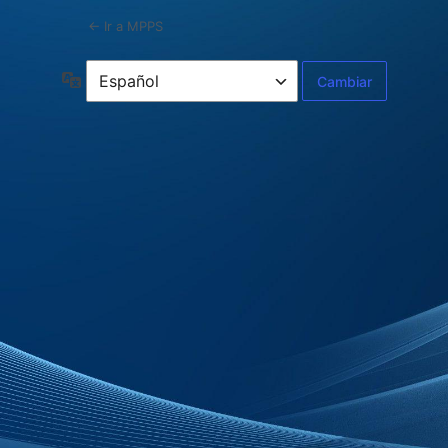
← Ir a MPPS
Idioma