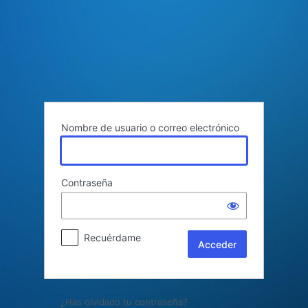
Acceder
Nombre de usuario o correo electrónico
Contraseña
Recuérdame
¿Has olvidado tu contraseña?