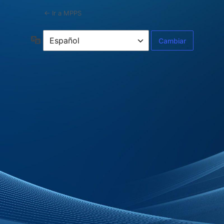
← Ir a MPPS
Idioma