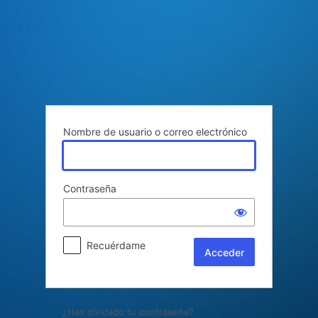
Acceder
Nombre de usuario o correo electrónico
Contraseña
Recuérdame
¿Has olvidado tu contraseña?