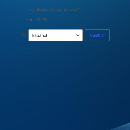
¿Has olvidado tu contraseña?
← Ir a MPPS
Idioma