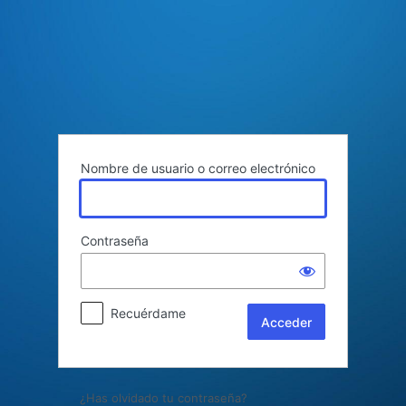
Acceder
Nombre de usuario o correo electrónico
Contraseña
Recuérdame
¿Has olvidado tu contraseña?