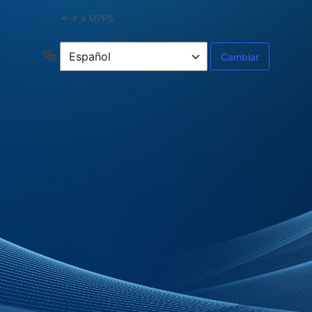
← Ir a MPPS
Idioma