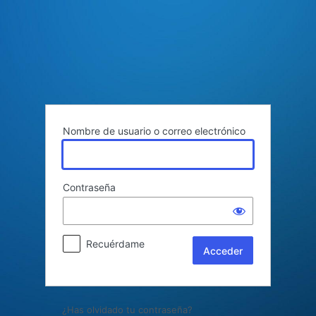
Acceder
Nombre de usuario o correo electrónico
Contraseña
Recuérdame
¿Has olvidado tu contraseña?