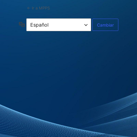
← Ir a MPPS
Idioma