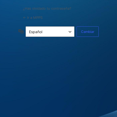
¿Has olvidado tu contraseña?
← Ir a MPPS
Idioma