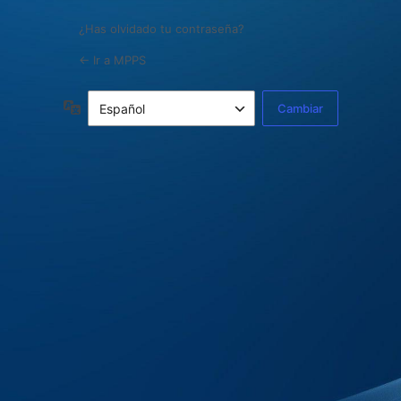
¿Has olvidado tu contraseña?
← Ir a MPPS
Idioma