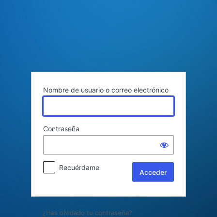
Acceder
Nombre de usuario o correo electrónico
Contraseña
Recuérdame
¿Has olvidado tu contraseña?