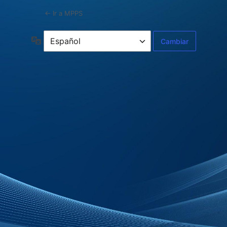
← Ir a MPPS
Idioma