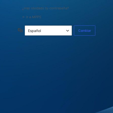
¿Has olvidado tu contraseña?
← Ir a MPPS
Idioma