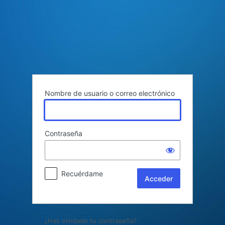
Acceder
Nombre de usuario o correo electrónico
Contraseña
Recuérdame
¿Has olvidado tu contraseña?