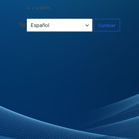
← Ir a MPPS
Idioma