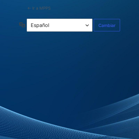
← Ir a MPPS
Idioma