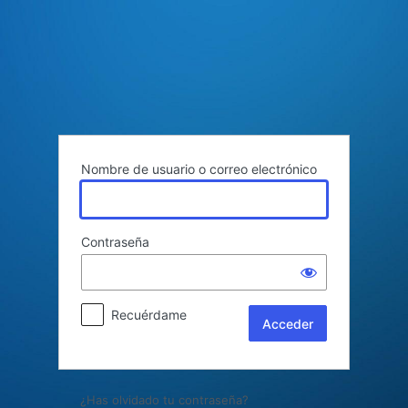
Acceder
Nombre de usuario o correo electrónico
Contraseña
Recuérdame
¿Has olvidado tu contraseña?