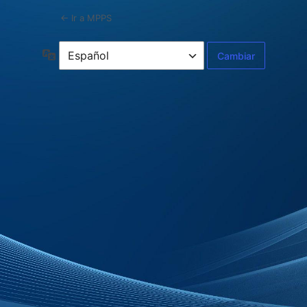
← Ir a MPPS
Idioma