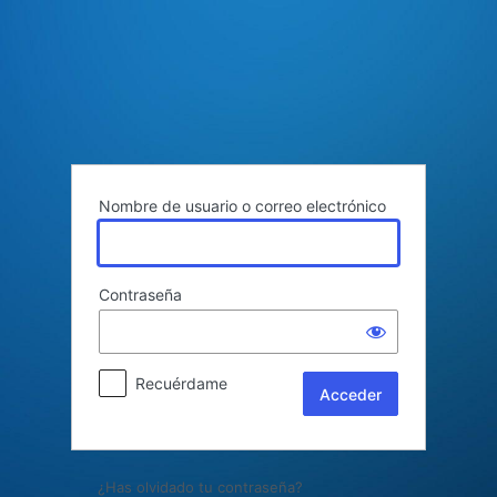
Acceder
Nombre de usuario o correo electrónico
Contraseña
Recuérdame
¿Has olvidado tu contraseña?