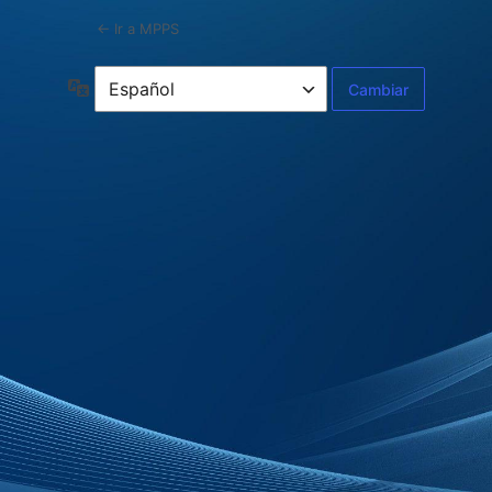
← Ir a MPPS
Idioma