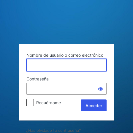
Acceder
Nombre de usuario o correo electrónico
Contraseña
Recuérdame
¿Has olvidado tu contraseña?