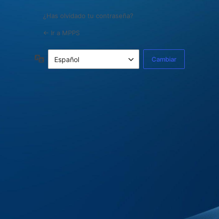
¿Has olvidado tu contraseña?
← Ir a MPPS
Idioma