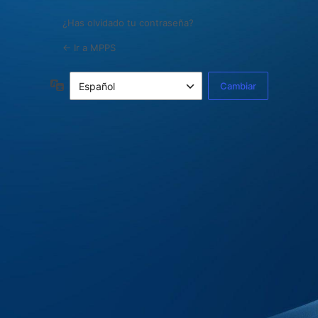
¿Has olvidado tu contraseña?
← Ir a MPPS
Idioma