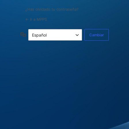
¿Has olvidado tu contraseña?
← Ir a MPPS
Idioma